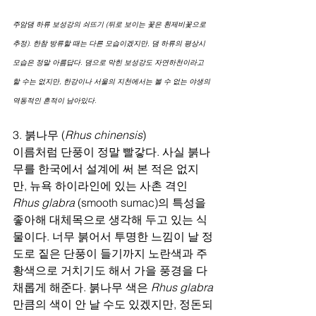
주암댐 하류 보성강의 쇠뜨기 (뒤로 보이는 꽃은 흰제비꽃으로 
추정). 한참 방류할 때는 다른 모습이겠지만, 댐 하류의 평상시 
모습은 정말 아름답다. 댐으로 막힌 보성강도 자연하천이라고 
할 수는 없지만, 한강이나 서울의 지천에서는 볼 수 없는 야생의 
역동적인 흔적이 남아있다.
3. 붉나무 (
Rhus chinensis
)
이름처럼 단풍이 정말 빨갛다. 사실 붉나
무를 한국에서 설계에 써 본 적은 없지
만, 뉴욕 하이라인에 있는 사촌 격인 
Rhus glabra
 (smooth sumac)의 특성을 
좋아해 대체목으로 생각해 두고 있는 식
물이다. 너무 붉어서 투명한 느낌이 날 정
도로 짙은 단풍이 들기까지 노란색과 주
황색으로 거치기도 해서 가을 풍경을 다
채롭게 해준다. 붉나무 색은 
Rhus glabra
만큼의 색이 안 날 수도 있겠지만, 정돈되