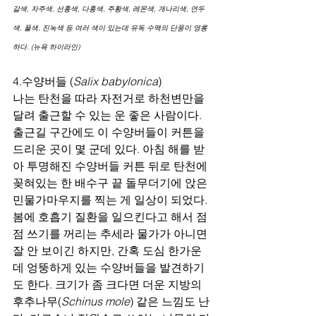
갈색, 자주색, 선홍색, 다홍색, 주황색, 레몬색, 개나리색, 연두
색, 풀색, 진녹색 등 여러 색이 있는데 유독 수맥의 단풍이 영롱
하다. (뉴욕 하이라인)
4.수양버들 (
Salix babylonica
)
나는 탄천을 따라 자전거로 하천변만을 
달려 출근할 수 있는 운 좋은 사람이다. 
출근길 구간에도 이 수양버들이 커튼을 
드리운 곳이 몇 군데 있다. 아침 해를 받
아 투명해진 수양버들 커튼 뒤로 탄천에 
꽂혀있는 한 배수구 끝 돌무더기에 앉은 
민물가마우지를 찍는 게 일상이 되었다. 
봄에 호흡기 질환을 일으킨다고 해서 점
점 쓰기를 꺼리는 추세라 물가가 아니면 
잘 안 보이긴 하지만, 간혹 도심 한가운
데 엉뚱하게 있는 수양버들을 발견하기
도 한다. 크기가 좀 크다면 더운 지방의 
후추나무(
Schinus mole
) 같은 느낌도 난