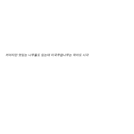
커야지만 멋있는 나무들도 있는데 미국주엽나무는 작아도 시각
적인 임팩트가 크다. (미니애폴리스 Walker Art Center)
8. Coast live oak (
Quercus agrifolia)
캘리포니아가 원산지인 상록 참나무로, 
우리나라에는 없다. UC Berkeley 캠퍼스
에서 Redwood 
(Sequoia sempervirens)
와 함께 가장 흔히 보이는 아름드리나무
인데, 특히 아래로 납작하고 넓게 드리우
는 나무 그늘의 지름이 10~20미터씩 되
는 것을 어렵지 않게 볼 수 있다. 교수회