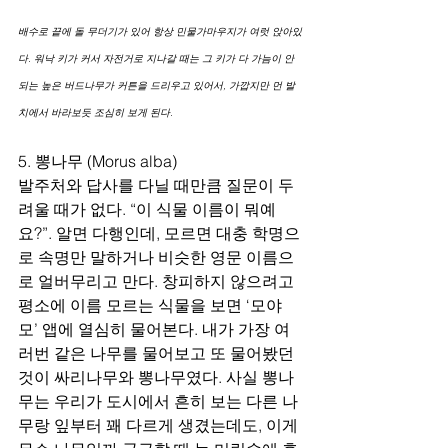
배수로 끝에 돌 무더기가 있어 항상 민물가마우지가 여럿 앉아있
다. 워낙 키가 커서 자전거로 지나갈 때는 그 키가 다 가늠이 안
되는 높은 버드나무가 커튼을 드리우고 있어서, 가깝지만 먼 발
치에서 바라보듯 조심히 보게 된다.
5. 뽕나무 (Morus alba)
발주처와 답사를 다닐 때만큼 질문이 두
려울 때가 없다. “이 식물 이름이 뭐예
요?”. 알면 다행인데, 모르면 대충 학명으
로 속명만 말하거나 비슷한 영문 이름으
로 얼버무리고 만다. 창피하지 않으려고 
평소에 이름 모르는 식물을 보면 ‘모야
모’ 앱에 열심히 물어본다. 내가 가장 여
러번 같은 나무를 물어보고 또 물어봤던 
것이 싸리나무와 뽕나무였다. 사실 뽕나
무는 우리가 도시에서 흔히 보는 다른 나
무랑 잎부터 꽤 다르게 생겼는데도, 이게 