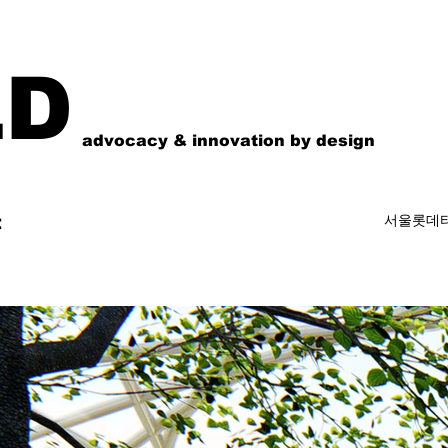
LD
advocacy & innovation by design
t
서울롯데