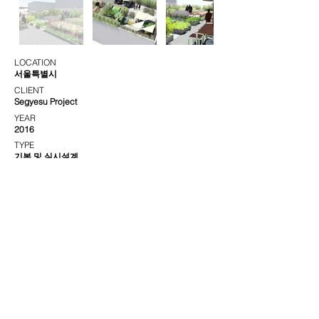
LOCATION
서울특별시
CLIENT
Segyesu Project
YEAR
2016
TYPE
기본 및 실시설계
COLLABORATOR
SEGYESU PROJECT (PLANNING)
GEO GARDEN (CONTRACTOR)
서울특별시 강남구 영동대로82길 11, 4/5층
+82.2.6929.1019
contact@hldgroup.net
©HLD. All rights reserved.