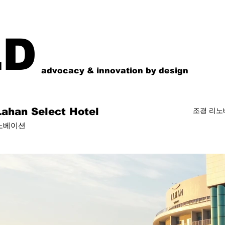
LD
advocacy & innovation by design
ahan Select Hotel
조경 리노
노베이션