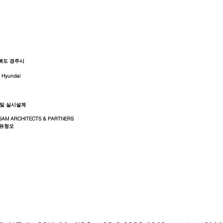
북도 경주시
l Hyundai
 및 실시설계
AM ARCHITECTS & PARTNERS
:유청오